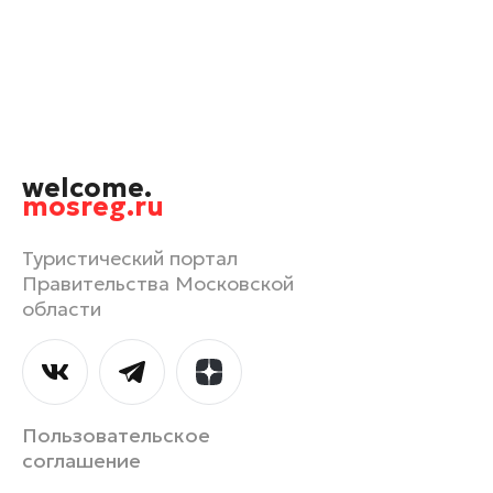
Королев
Котельники
Красноармейск
Красногорск
Лобня
welcome.
Лосино-Петровский
mosreg.ru
Можайск
Мытищи
Туристический портал
Правительства Московской
Наро-Фоминск
области
Орехово-Зуево
Павловский Посад
Подольск
Пушкино
Пользовательское
Раменское
соглашение
Рошаль