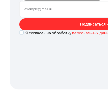
Солнечногорск
Ступино
Чехов
Подписаться ч
Щелково
Я согласен на обработку
персональных дан
Электросталь
Богородский округ
Богородский округ
Бронницы
Волоколамск
Дзержинский
Долгопрудный
Дубна
Жуковский
Ивантеевка
Кашира