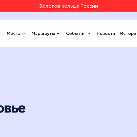
Золотое кольцо России
Места
Маршруты
События
Новости
Истори
овье