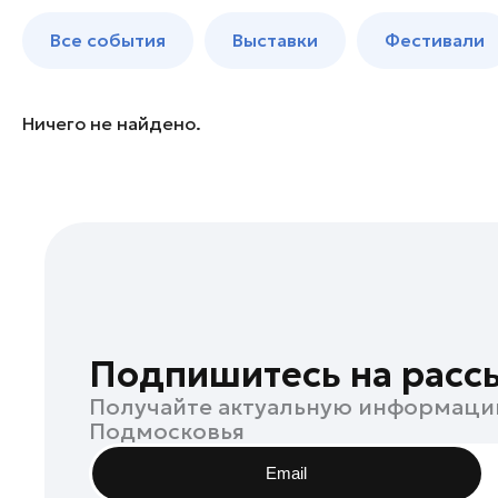
Домодедово
до 250 к
Все события
Выставки
Фестивали
Егорьевск
Зарайск
Истра
Ничего не найдено.
Клин
Коломна
Ленинский округ
Луховицы
Лыткарино
Люберцы
Одинцово
Подпишитесь на расс
Реутов
Получайте актуальную информаци
Руза
Подмосковья
Сергиев Посад
Email
Серпухов