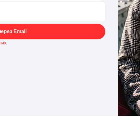
ерез Email
ных