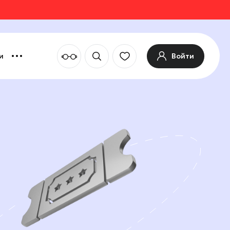
Войти
и