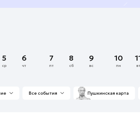
5
6
7
8
9
10
1
ср
чт
пт
сб
вс
пн
в
ние
Все события
Пушкинская карта
со мной
Выставки
Фестивали
Концерты
м
Экскурсии