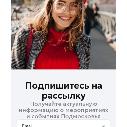
Королев
Котельники
Красноармейск
Красногорск
Ленинский округ
Лобня
Лосино-Петровский
Луховицы
Лыткарино
Люберцы
Подпишитесь на
Можайск
рассылку
Мытищи
Получайте актуальную
Наро-Фоминск
информацию о мероприятиях
Орехово-Зуево
и событиях Подмосковья
Павловский Посад
Email