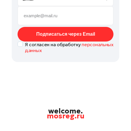
Подольск
Пушкино
Раменское
Реутов
Подписаться через Email
Рошаль
Я согласен на обработку
персональных
Руза
данных
Солнечногорск
Ступино
Талдом
Фрязино
Химки
Черноголовка
Шатура
welcome.
mosreg.ru
Шаховская
Электрогорск