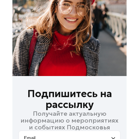
Королев
Котельники
Красноармейск
Красногорск
Ленинский округ
Лобня
Лосино-Петровский
Луховицы
Лыткарино
Люберцы
Подпишитесь на
Можайск
рассылку
Мытищи
Получайте актуальную
Наро-Фоминск
информацию о мероприятиях
Орехово-Зуево
и событиях Подмосковья
Павловский Посад
Email