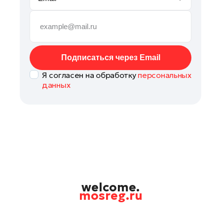
Подольск
Пушкино
Раменское
Реутов
Подписаться через Email
Рошаль
Я согласен на обработку
персональных
Руза
данных
Солнечногорск
Ступино
Талдом
Фрязино
Химки
Черноголовка
Шатура
welcome.
mosreg.ru
Шаховская
Электрогорск