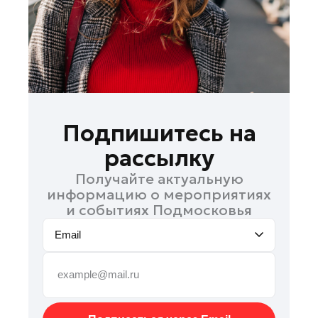
Луховицы
Можайск
Мытищи
Наро-Фоминск
Орехово-Зуево
Павловский Посад
Подпишитесь на
Пушкино
рассылку
Раменское
Получайте актуальную
Рошаль
информацию о мероприятиях
Солнечногорск
и событиях Подмосковья
Талдом
Email
Химки
Черноголовка
Шаховская
Электрогорск