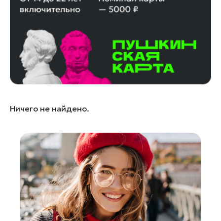
Ивантеевка
Истра
Кашира
Королев
Красноармейск
Красногорск
Ленинский округ
Ничего не найдено.
Лобня
Лосино-Петровский
Луховицы
Лыткарино
Люберцы
Можайск
Мытищи
Наро-Фоминск