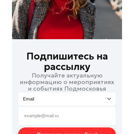
Орехово-Зуево
Павловский Посад
Подольск
Пушкино
Раменское
Реутов
Подпишитесь на
Рошаль
рассылку
Руза
Получайте актуальную
Ступино
информацию о мероприятиях
Талдом
и событиях Подмосковья
Фрязино
Email
Черноголовка
Шатура
Шаховская
Электрогорск