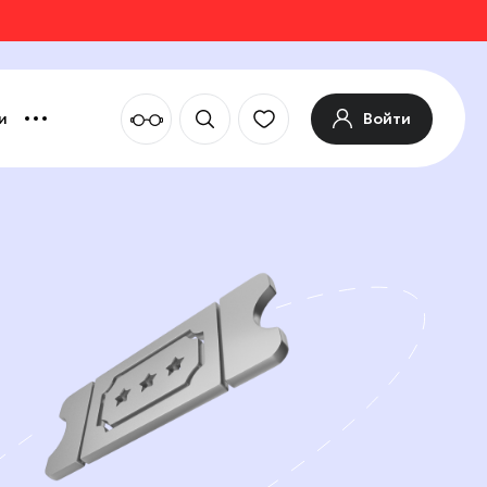
Войти
и