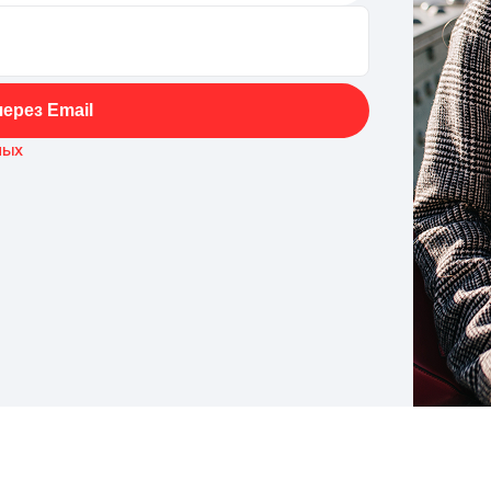
ерез Email
ных