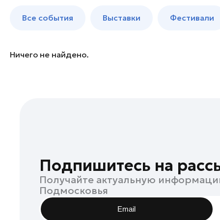
Богородский округ
до 250 к
Все события
Выставки
Фестивали
Бронницы
Волоколамск
Воскресенск
Ничего не найдено.
Дзержинский
Дмитров
Долгопрудный
Дубна
Егорьевск
Жуковский
Зарайск
Подпишитесь на расс
Ивантеевка
Получайте актуальную информаци
Истра
Подмосковья
Кашира
Email
Клин