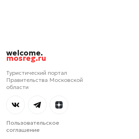
Орехово-Зуево
Павловский Посад
Подольск
Пушкино
Раменское
welcome.
Реутов
mosreg.ru
Рошаль
Руза
Туристический портал
Правительства Московской
Сергиев Посад
области
Серпухов
Солнечногорск
Ступино
Талдом
Пользовательское
Фрязино
соглашение
Химки