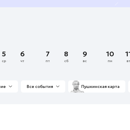
5
6
7
8
9
10
1
ср
чт
пт
сб
вс
пн
в
ние
Все события
Пушкинская карта
со мной
Выставки
Фестивали
Концерты
м
Экскурсии