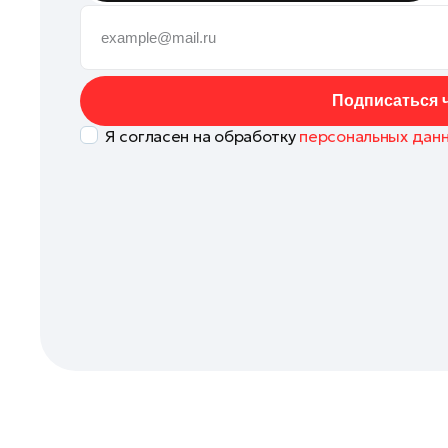
Коломна
Королев
Котельники
Подписаться ч
Красноармейск
Я согласен на обработку
персональных дан
Красногорск
Ленинский округ
Лобня
Лосино-Петровский
Луховицы
Лыткарино
Люберцы
Можайск
Мытищи
Наро-Фоминск
Одинцово