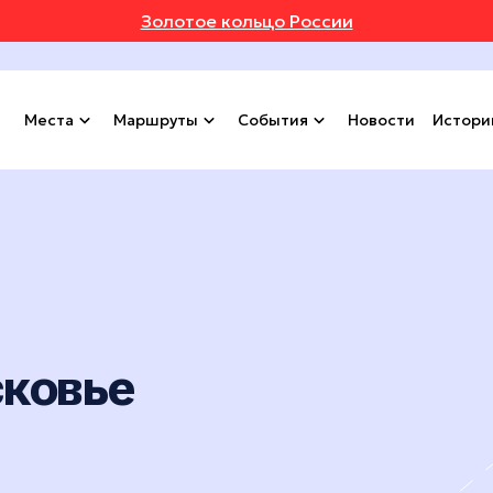
Золотое кольцо России
Места
Маршруты
События
Новости
Истори
сковье