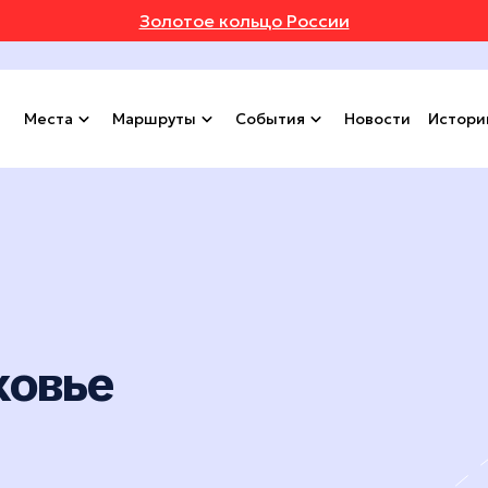
Золотое кольцо России
Места
Маршруты
События
Новости
Истори
ковье