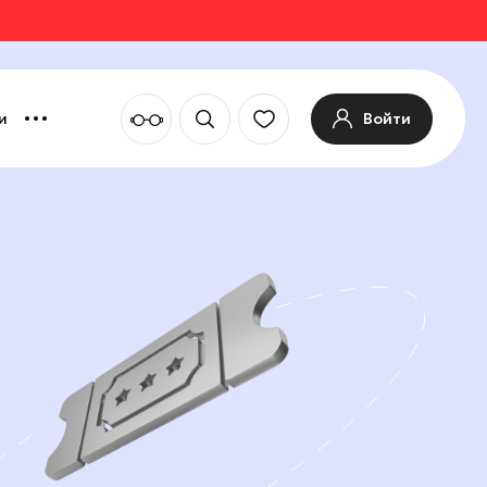
Войти
и