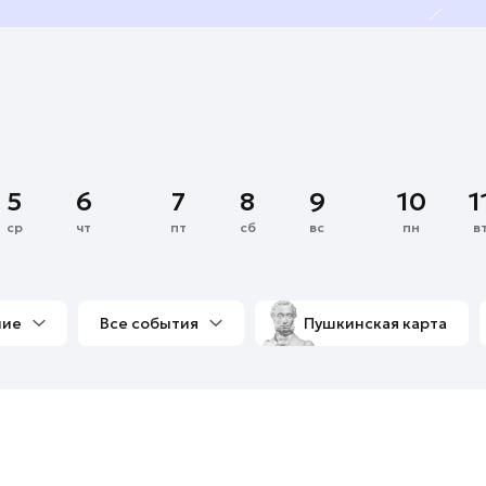
5
6
7
8
9
10
1
ср
чт
пт
сб
вс
пн
в
ние
Все события
Пушкинская карта
со мной
Выставки
Фестивали
Концерты
м
Экскурсии