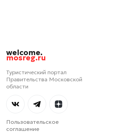
Лыткарино
Люберцы
Можайск
Мытищи
Наро-Фоминск
welcome.
Одинцово
mosreg.ru
Орехово-Зуево
Павловский Посад
Туристический портал
Правительства Московской
Подольск
области
Пушкино
Раменское
Реутов
Рошаль
Пользовательское
Руза
соглашение
Солнечногорск