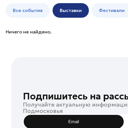
Коломна
до 250 к
Все события
Выставки
Фестивали
Сергиев Посад
Серпухов
Химки
Ничего не найдено.
Чехов
Щелково
Электросталь
Балашиха
Богородский округ
Богородский округ
Бронницы
Подпишитесь на расс
Волоколамск
Получайте актуальную информаци
Воскресенск
Подмосковья
Дзержинский
Email
Долгопрудный