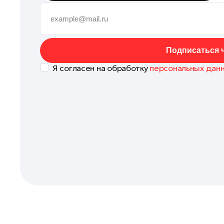
Домодедово
Дубна
Жуковский
Подписаться ч
Зарайск
Я согласен на обработку
персональных дан
Ивантеевка
Истра
Кашира
Королев
Котельники
Красноармейск
Красногорск
Ленинский округ
Лобня
Лосино-Петровский
Луховицы