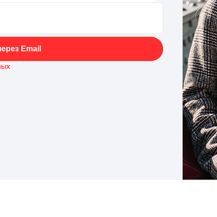
ерез Email
ных