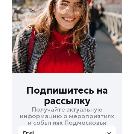
Ивантеевка
Истра
Кашира
Королев
Красноармейск
Красногорск
Ленинский округ
Лобня
Лосино-Петровский
Луховицы
Подпишитесь на
Лыткарино
рассылку
Люберцы
Получайте актуальную
Можайск
информацию о мероприятиях
Мытищи
и событиях Подмосковья
Наро-Фоминск
Email