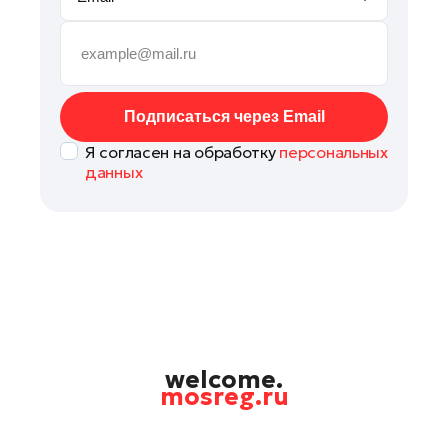
Павловский Посад
Подольск
Пушкино
Раменское
Подписаться через Email
Рошаль
Я согласен на обработку
персональных
Руза
данных
Солнечногорск
Ступино
Талдом
Фрязино
Химки
Черноголовка
Шатура
welcome.
mosreg.ru
Шаховская
Электрогорск