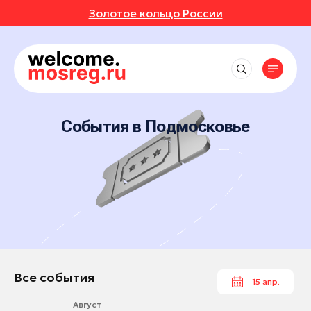
Золотое кольцо России
СОБЫТИЯ
РУТЫ
Рядом со мной
Места
Выставки
до 50 км
Фестивали
АВКИ
АННОЕ
Впечатления
Маршруты
Балашиха
до 150 км
Концерты
Отели
События в Подмосковье
Дмитров
ИВАЛИ
ОТЗЫВЫ
Экскурсионные маршруты
Экскурсии
События
Рестораны
до 250 км
Егорьевск
Спортивные маршруты
Мастер-классы
Активный отдых
ЕРТЫ
МЕСТА
Все события
Коломна
Истории
Гастротуризм
Спектакли
Культура и искусство
Выставки
Королев
Народные художественные промыслы
УРСИИ
РОЙКИ ПРОФИЛЯ
Природа и животные
Новости
Фестивали
Лыткарино
Детские маршруты
Отдохнуть и выспаться
Концерты
ЕР-КЛАССЫ
Одинцово
Музеи
Москва + Подмосковье: два ритма
Рыбалка
идеального путешествия
Экскурсии
Руза
Фермы
ТАКЛИ
Гиды
Автомобильные маршруты
Мастер-классы
Сергиев Посад
Все события
15 апр.
Глэмпинги
Спектакли
Серпухов
Туроператоры
Парки
Август