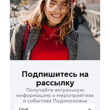
Зарайск
Ивантеевка
Истра
Кашира
Клин
Котельники
Красноармейск
Красногорск
Ленинский округ
Лобня
Подпишитесь на
Лосино-Петровский
рассылку
Луховицы
Получайте актуальную
Люберцы
информацию о мероприятиях
Можайск
и событиях Подмосковья
Мытищи
Email