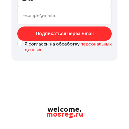
Наро-Фоминск
Орехово-Зуево
Павловский Посад
Подольск
Подписаться через Email
Пушкино
Я согласен на обработку
персональных
Раменское
данных
Реутов
Рошаль
Солнечногорск
Талдом
Химки
Черноголовка
Шатура
welcome.
mosreg.ru
Шаховская
Электрогорск