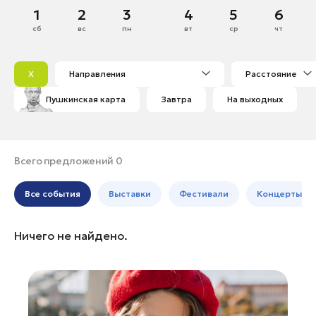
Ступино
Апрель
1
2
3
4
5
6
Банные комплексы
Спецпроекты
Фрязино
сб
вс
пн
вт
ср
чт
Горнолыжные клубы
1
2
3
4
5
6
Чехов
Инвестиционный портал
Золотое кольцо России
7
8
9
10
11
12
13
Щелково
Федоскинская фабрика
X
Направления
Расстояние
14
15
16
17
18
19
20
Электросталь
Пикник в Подмосковье
Пушкинская карта
Завтра
На выходных
21
22
23
24
25
26
27
Богородский округ
28
29
30
Богородский округ
Войти
Бронницы
Всего предложений 0
Волоколамск
Инвесторам
Все события
Выставки
Фестивали
Концерты
Воскресенск
Особо охраняемые
Дзержинский
природные территории
Ничего не найдено.
Долгопрудный
Домодедово
Дубна
Жуковский