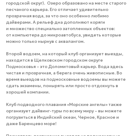
городской округ). Озеро образовано на месте старого
песчаного карьера. Его отличает удивительно
прозрачная вода, за что оно особенно любимо
дайверами. А рельеф дна дополняют коряги
и множество специально затопленных объектов:
от компьютера до микроавтобуса, увидеть которые
можно только нырнув с аквалангом.
Второй водоем, на который клуб организует выезды,
находится в Щелковском городском округе
Подмосковья – это Доломитовый карьер. Вода здесь
чистая и прозрачная, а берега очень живописные. Во
время выездов на подмосковные водоемы вы можете
сдать экзамены, понырять или просто отдохнуть в
хорошей компании.
Клуб подводного плавания «Морские ангелы» также
организует дайвинг-туры по всему миру – вы можете
погрузиться в Индийский океан, Черное, Красное и
даже Баренцево море!