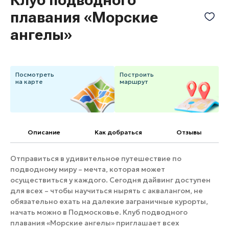
Банные комплексы
плавания «Морские
Спецпроекты
Горнолыжные клубы
ангелы»
Инвестиционный портал
Золотое кольцо России
Федоскинская фабрика
Пикник в Подмосковье
Посмотреть
Построить
на карте
маршрут
Войти
Описание
Как добраться
Отзывы
Инвесторам
Особо охраняемые
природные территории
Отправиться в удивительное путешествие по
подводному миру – мечта, которая может
осуществиться у каждого. Сегодня дайвинг доступен
для всех – чтобы научиться нырять с аквалангом, не
обязательно ехать на далекие заграничные курорты,
начать можно в Подмосковье. Клуб подводного
плавания «Морские ангелы» приглашает всех