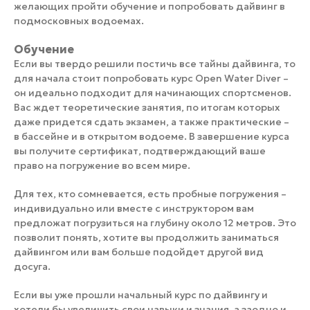
желающих пройти обучение и попробовать дайвинг в
подмосковных водоемах.
Обучение
Если вы твердо решили постичь все тайны дайвинга, то
для начала стоит попробовать курс Open Water Diver –
он идеально подходит для начинающих спортсменов.
Вас ждет теоретические занятия, по итогам которых
даже придется сдать экзамен, а также практические –
в бассейне и в открытом водоеме. В завершение курса
вы получите сертификат, подтверждающий ваше
право на погружение во всем мире.
Для тех, кто сомневается, есть пробные погружения –
индивидуально или вместе с инструктором вам
предложат погрузиться на глубину около 12 метров. Это
позволит понять, хотите вы продолжить заниматься
дайвингом или вам больше подойдет другой вид
досуга.
Если вы уже прошли начальный курс по дайвингу и
хотели бы увеличить свои навыки и знания, а заодно и