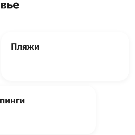
вье
Пляжи
пинги