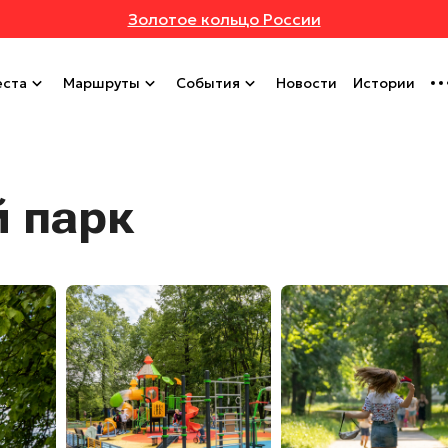
Золотое кольцо России
ста
Маршруты
События
Новости
Истории
й парк