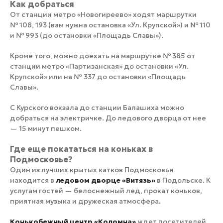
Как добраться
От станции метро «Новогиреево» ходят маршрутки
№ 108, 193 (вам нужна остановка «Ул. Крупской») и № 110
и № 993 (до остановки «Площадь Славы»).
Кроме того, можно доехать на маршрутке № 385 от
станции метро «Партизанская» до остановки «Ул.
Крупской» или на № 337 до остановки «Площадь
Славы».
С Курского вокзала до станции Балашиха можно
добраться на электричке. До ледового дворца от нее
— 15 минут пешком.
Где еще покататься на коньках в
Подмосковье?
Один из лучших крытых катков Подмосковья
находится в
ледовом дворце «Витязь»
в Подольске. К
услугам гостей — белоснежный лед, прокат коньков,
приятная музыка и дружеская атмосфера.
Конькобежный центр «Коломна»
ждет посетителей