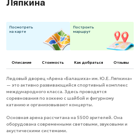
Ляпкина
Банные комплексы
Спецпроекты
Горнолыжные клубы
Инвестиционный портал
Золотое кольцо России
Посмотреть
Построить
на карте
маршрут
Федоскинская фабрика
Пикник в Подмосковье
Описание
Cтоимость
Как добраться
Отзывы
Войти
Ледовый дворец «Арена «Балашиха» им. Ю.Е. Ляпкина»
Инвесторам
— это активно развивающийся спортивный комплекс
Особо охраняемые
международного класса. Здесь проводятся
природные территории
соревнования по хоккею с шайбой и фигурному
катанию и организовывают концерты.
Основная арена рассчитана на 5500 зрителей. Она
оборудована современными световыми, звуковыми и
акустическими системами.