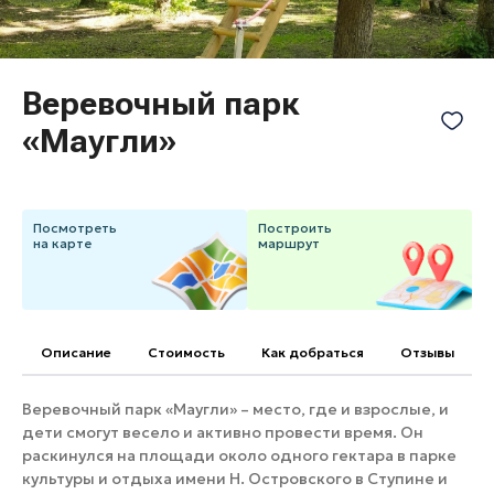
Банные комплексы
Спецпроекты
Горнолыжные клубы
Инвестиционный портал
Золотое кольцо России
Веревочный парк
Федоскинская фабрика
«Маугли»
Пикник в Подмосковье
Войти
Посмотреть
Построить
на карте
маршрут
Инвесторам
Особо охраняемые
природные территории
Описание
Cтоимость
Как добраться
Отзывы
Веревочный парк «Маугли» – место, где и взрослые, и
дети смогут весело и активно провести время. Он
раскинулся на площади около одного гектара в парке
культуры и отдыха имени Н. Островского в Ступине и