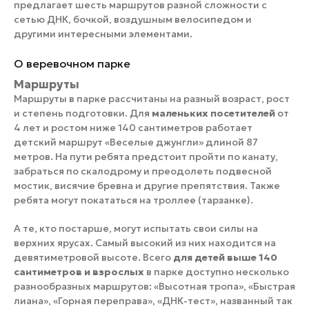
предлагает шесть маршрутов разной сложности с
сетью ДНК, бочкой, воздушным велосипедом и
другими интересными элементами.
О веревочном парке
Маршруты
Маршруты в парке рассчитаны на разный возраст, рост
и степень подготовки. Для
маленьких посетителей
от
4 лет и ростом ниже 140 сантиметров работает
детский маршрут «Веселые джунгли» длиной 87
метров. На пути ребята предстоит пройти по канату,
забраться по скалодрому и преодолеть подвесной
мостик, висячие бревна и другие препятствия. Также
ребята могут покататься на троллее (тарзанке).
А те, кто постарше, могут испытать свои силы на
верхних ярусах. Самый высокий из них находится на
девятиметровой высоте. Всего
для детей выше 140
сантиметров и взрослых
в парке доступно несколько
разнообразных маршрутов: «Высотная тропа», «Быстрая
лиана», «Горная переправа», «ДНК-тест», названный так