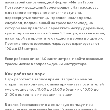
из-за своей спиралевидной формы, «Метла Гарри
Поттера» и воздушный веломаршрут. На трассах вас
ждет много интересного: висячие ступени,
перевернутые лестницы, троллеи, скалодромы,
сноуборд, подвешенный на тросе велосипед, на
котором вам предстоит переезжать между деревьями,
крутя педали на высоте более 5,5 метра, а также метла,
на которой вы пролетите от одного дерева до другого.
Протяженность взрослых маршрутов варьируется от
100 до 125 метров.
Если ребенок ниже 140 сантиметров, пройти взрослые
трассы можно в сопровождении инструктора.
Как работает парк
Парк работает в теплое время. В апреле и мае он
открыт по выходным, а с июня принимает посетителей
уже ежедневно: с 11:00 до 21:00 в будни и с 10:00 до
21:00 в выходные и праздничные дни.
В целях безопасности в дождливую погоду и при
сильных порывах ветра (выше 10 метров в секунду)