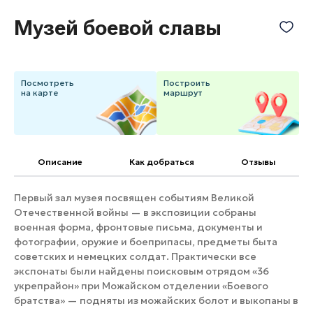
Банные комплексы
Спецпроекты
Музей боевой славы
Горнолыжные клубы
Инвестиционный портал
Золотое кольцо России
Федоскинская фабрика
Посмотреть
Построить
Пикник в Подмосковье
на карте
маршрут
Войти
Описание
Как добраться
Отзывы
Инвесторам
Первый зал музея посвящен событиям Великой
Особо охраняемые
Отечественной войны — в экспозиции собраны
природные территории
военная форма, фронтовые письма, документы и
фотографии, оружие и боеприпасы, предметы быта
советских и немецких солдат. Практически все
экспонаты были найдены поисковым отрядом «36
укрепрайон» при Можайском отделении «Боевого
братства» — подняты из можайских болот и выкопаны в