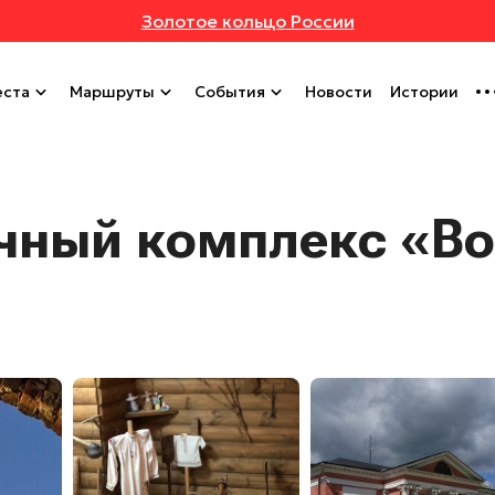
Золотое кольцо России
ста
Маршруты
События
Новости
Истории
чный комплекс «В