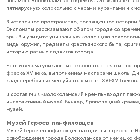
ансамбль Волоколамского кремля. Он включает в с
пятиярусную колокольню с часами-курантами и см
Выставочное пространство, посвященное истории В
Экспонаты рассказывают об этом городе со времен
эры. Вы увидите уникальную коллекцию археологии,
виды оружия, предметы крестьянского быта, оригин
историю ратных подвигов города.
Есть и весьма уникальные экспонаты: печати новгор
фреска XV века, выполненная мастерами школы Дио
клад серебряных чешуйчатых монет XVI-XVII веков.
В состав МВК «Волоколамский кремль» входят такж
интерактивный музей-бункер, Ярополецкий краеве
музей.
Музей Героев-панфиловцев
Музей Героев-панфиловцев находится в деревне Не
освобождения города Волоколамска от немецко-фа