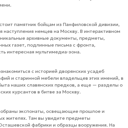
мени.
 стоит памятник бойцам из Панфиловской дивизии,
мя наступления немцев на Москву. В интерактивном
уникальные архивные документы, предметы,
нных газет, подлинные письма с фронта,
сть интересная мультимедиа-зона.
ознакомиться с историей дворянских усадеб
фий и старинной мебели владельцев этих имений, в
ыта наших славянских предков, а еще — разделы о
ских курсантов в битве за Москву.
 собраны экспонаты, освещающие прошлое и
ых жителях. Там вы увидите предметы
и Осташевской фабрики и образцы вооружения. На