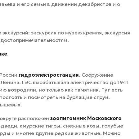
авьева и его семьи в движении декабристов и о
экскурсий: экскурсия по музею кремля, экскурсия
о достопримечательностям.
лке
.
 России
гидроэлектростанция
. Сооружение
Ленина. ГЭС вырабатывала электричество до 1941
цию возродили, но только как памятник. Тут есть
постоять и посмотреть на бурлящие струи.
нышевых.
 округе расположен
зоопитомник Московского
едведи, амурские тигры, снежные козы, голубые
арды и многие другие редкие животные. Можно