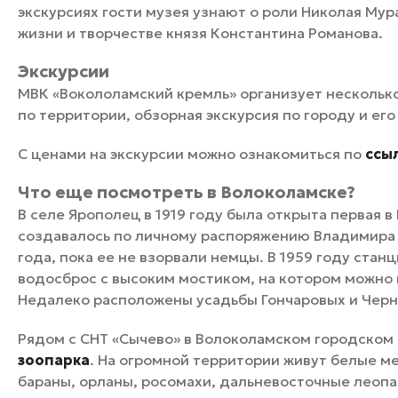
экскурсиях гости музея узнают о роли Николая Мур
жизни и творчестве князя Константина Романова.
Экскурсии
МВК «Вокололамский кремль» организует несколько 
по территории, обзорная экскурсия по городу и ег
С ценами на экскурсии можно ознакомиться по
ссы
Что еще посмотреть в Волоколамске?
В селе Ярополец в 1919 году была открыта первая в
создавалось по личному распоряжению Владимира 
года, пока ее не взорвали немцы. В 1959 году стан
водосброс с высоким мостиком, на котором можно 
Недалеко расположены усадьбы Гончаровых и Чер
Рядом с СНТ «Сычево» в Волоколамском городском
зоопарка
. На огромной территории живут белые м
бараны, орланы, росомахи, дальневосточные леоп