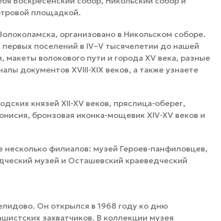
ебя Воскресенский собор, Никольский собор и
отровой площадкой.
олоколамска, организовано в Никольском соборе.
 первых поселений в IV–V тысячелетии до нашей
 макеты волокового пути и города XV века, разные
алы документов XVIII-XIX веков, а также узнаете
одских князей XII-XV веков, пряслица-оберег,
нисия, бронзовая иконка-мощевик ХIV-XV веков и
е несколько филиалов: музей Героев-панфиловцев,
дческий музей и Осташевский краеведческий
лидово. Он открылся в 1968 году ко дню
шистских захватчиков. В коллекции музея