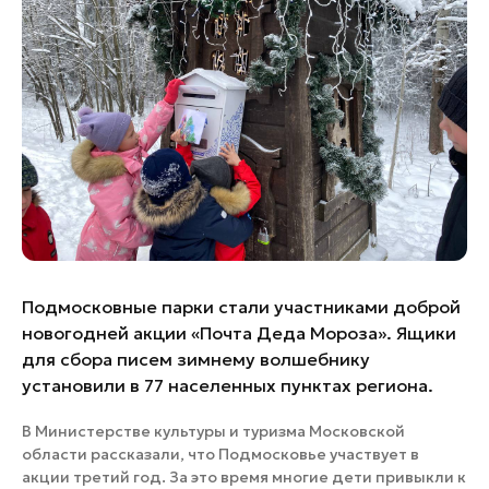
Банные комплексы
Спецпроекты
Горнолыжные клубы
Инвестиционный портал
Золотое кольцо России
Федоскинская фабрика
Пикник в Подмосковье
Войти
Инвесторам
Подмосковные парки стали участниками доброй
Особо охраняемые
новогодней акции «Почта Деда Мороза». Ящики
природные территории
для сбора писем зимнему волшебнику
установили в 77 населенных пунктах региона.
В Министерстве культуры и туризма Московской
области рассказали, что Подмосковье участвует в
акции третий год. За это время многие дети привыкли к