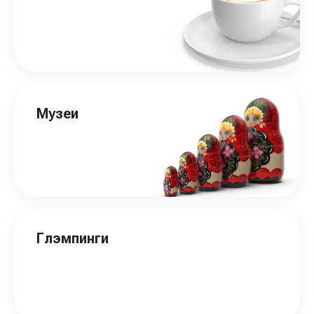
Музеи
Глэмпинги