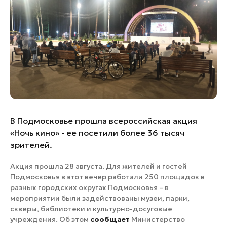
Банные комплексы
Спецпроекты
Горнолыжные клубы
Инвестиционный портал
Золотое кольцо России
Федоскинская фабрика
Пикник в Подмосковье
Войти
В Подмосковье прошла всероссийская акция
Инвесторам
«Ночь кино» - ее посетили более 36 тысяч
зрителей.
Особо охраняемые
природные территории
Акция прошла 28 августа. Для жителей и гостей
Подмосковья в этот вечер работали 250 площадок в
разных городских округах Подмосковья – в
мероприятии были задействованы музеи, парки,
скверы, библиотеки и культурно-досуговые
учреждения. Об этом
сообщает
Министерство