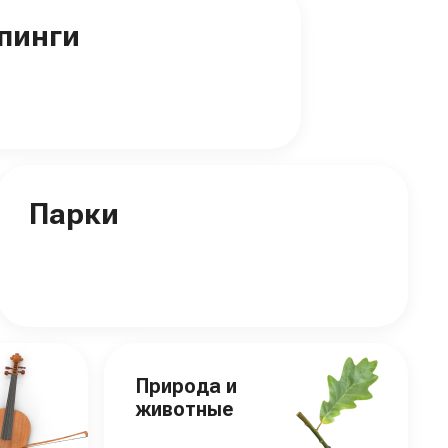
пинги
Парки
Природа и
животные