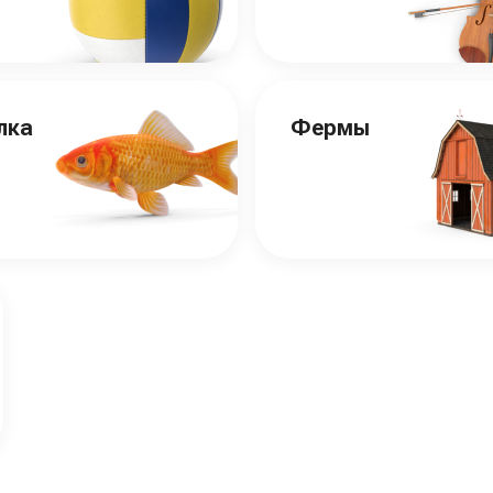
лка
Фермы