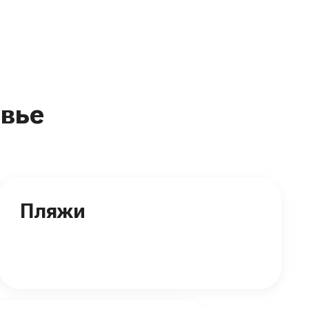
вье
Пляжи