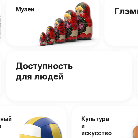
Музеи
Глэм
Доступность
для людей
вный
Культура
х
и
искусство