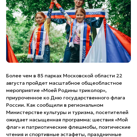
Банные комплексы
Спецпроекты
Горнолыжные клубы
Инвестиционный портал
Золотое кольцо России
Федоскинская фабрика
Пикник в Подмосковье
Войти
Более чем в 85 парках Московской области 22
Инвесторам
августа пройдет масштабное общеобластное
Особо охраняемые
мероприятие «Моей Родины триколор»,
природные территории
приуроченное ко Дню государственного флага
России. Как сообщили в региональном
Министерстве культуры и туризма, посетителей
ожидает насыщенная программа: шествия «Мой
флаг» и патриотические флешмобы, поэтические
чтения и спортивные эстафеты, праздничные