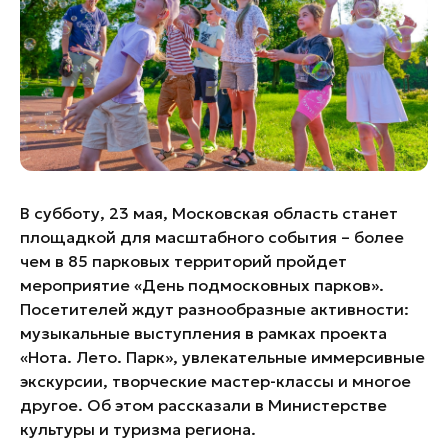
Банные комплексы
Спецпроекты
Горнолыжные клубы
Инвестиционный портал
Золотое кольцо России
Федоскинская фабрика
Пикник в Подмосковье
Войти
В субботу, 23 мая, Московская область станет
площадкой для масштабного события – более
чем в 85 парковых территорий пройдет
Инвесторам
мероприятие «День подмосковных парков».
Особо охраняемые
Посетителей ждут разнообразные активности:
природные территории
музыкальные выступления в рамках проекта
«Нота. Лето. Парк», увлекательные иммерсивные
экскурсии, творческие мастер-классы и многое
другое. Об этом рассказали в Министерстве
культуры и туризма региона.