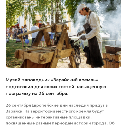
Банные комплексы
Спецпроекты
Горнолыжные клубы
Инвестиционный портал
Золотое кольцо России
Федоскинская фабрика
Пикник в Подмосковье
Войти
Инвесторам
Музей-заповедник «Зарайский кремль»
Особо охраняемые
подготовил для своих гостей насыщенную
природные территории
программу на 26 сентября.
26 сентября Европейские дни наследия придут в
Зарайск. На территории местного кремля будут
организованы интерактивные площадки,
посвященные разным периодам истории города. Об