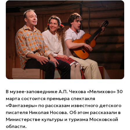
Банные комплексы
Спецпроекты
Горнолыжные клубы
Инвестиционный портал
Золотое кольцо России
Федоскинская фабрика
Пикник в Подмосковье
Войти
Инвесторам
Особо охраняемые
природные территории
В музее-заповеднике А.П. Чехова «Мелихово» 30
марта состоится премьера спектакля
«Фантазеры» по рассказам известного детского
писателя Николая Носова. Об этом рассказали в
Министерстве культуры и туризма Московской
области.