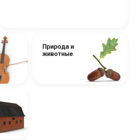
Природа и
животные