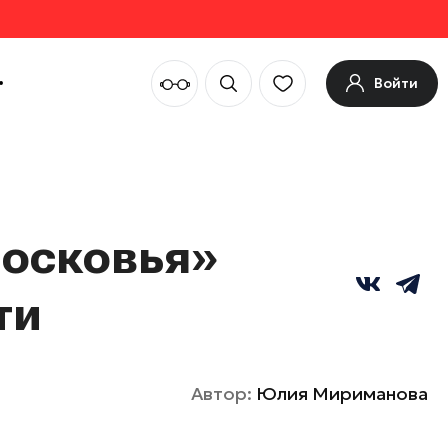
Войти
осковья»
ти
Автор:
Юлия Мириманова