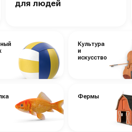
для людей
вный
Культура
х
и
искусство
лка
Фермы