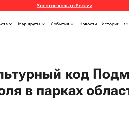
Золотое кольцо России
ста
Маршруты
События
Новости
Истории
льтурный код Подм
юля в парках облас