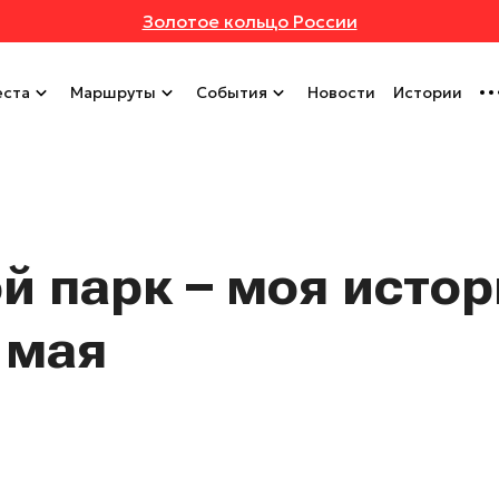
Золотое кольцо России
ста
Маршруты
События
Новости
Истории
 парк – моя истор
 мая