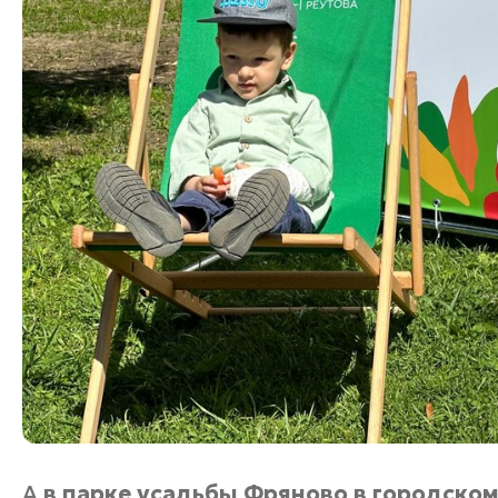
А
в парке усадьбы Фряново в городско