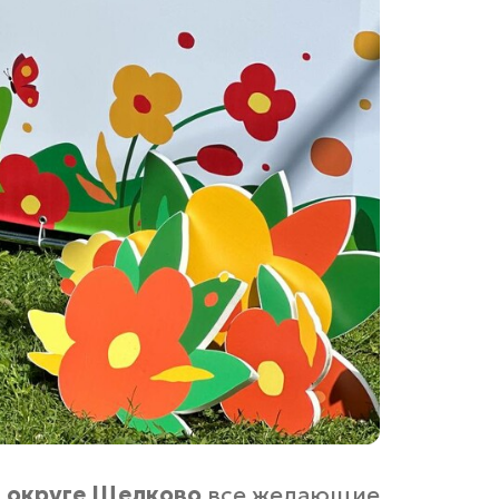
м округе Щелково
все желающие