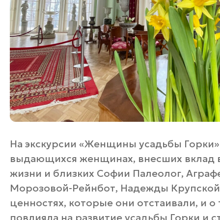
На экскурсии «Женщины усадьбы Горки»
выдающихся женщинах, внесших вклад в 
жизни и близких Софии Палеолог, Агра
Морозовой-Рейнбот, Надежды Крупской 
ценностях, которые они отстаивали, и о 
повлияла на развитие усадьбы Горки и с