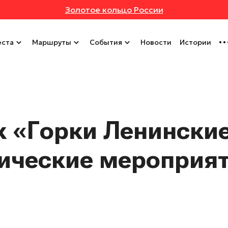
Золотое кольцо России
ста
Маршруты
События
Новости
Истории
к «Горки Ленински
ические мероприят