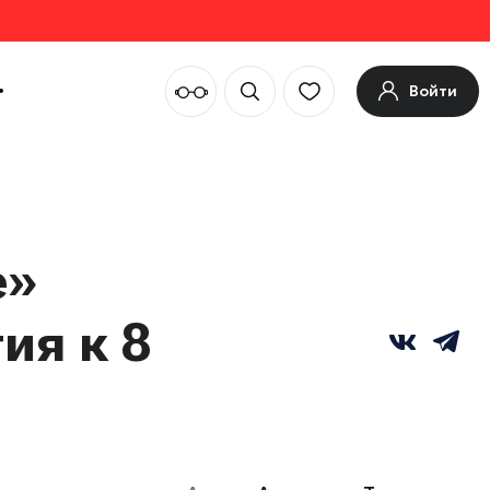
Войти
е»
ия к 8