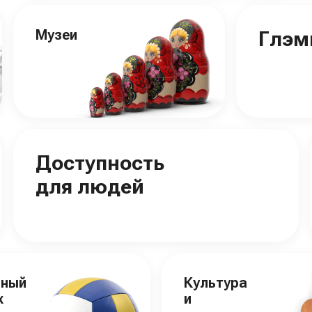
Музеи
Глэм
Доступность
для людей
вный
Культура
х
и