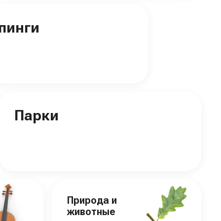
пинги
Парки
Природа и
животные