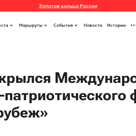
Золотое кольцо России
ста
Маршруты
События
Новости
Истории
ткрылся Междунар
-патриотического
рубеж»