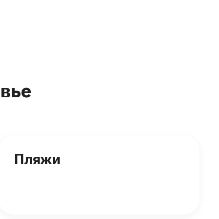
вье
Пляжи