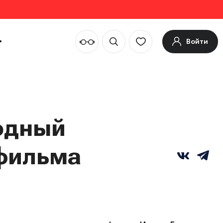
Войти
одный
 фильма