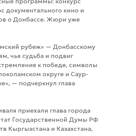
сные программы: конкурс
с документального кино и
ов о Донбассе. Жюри уже
ламский рубеж» — Донбасскому
м, чья судьба и подвиг
стремления к победе, символы
околамском округе и Саур-
е», — подчеркнул глава
валя приехали глава города
утат Государственной Думы РФ
тв Кыргызстана и Казахстана,