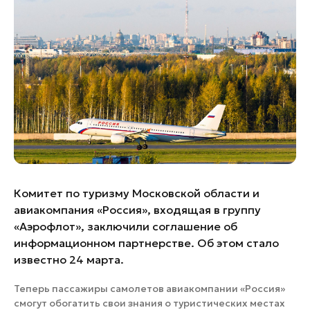
Банные комплексы
Спецпроекты
Горнолыжные клубы
Инвестиционный портал
Золотое кольцо России
Федоскинская фабрика
Пикник в Подмосковье
Войти
Инвесторам
Комитет по туризму Московской области и
Особо охраняемые
авиакомпания «Россия», входящая в группу
природные территории
«Аэрофлот», заключили соглашение об
информационном партнерстве. Об этом стало
известно 24 марта.
Теперь пассажиры самолетов авиакомпании «Россия»
смогут обогатить свои знания о туристических местах