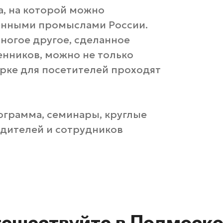
а, на которой можно
енными промыслами России.
многое другое, сделанное
енников, можно не только
арке для посетителей проходят
ограмма, семинары, круглые
одителей и сотрудников
тешествуйте в Подмоско