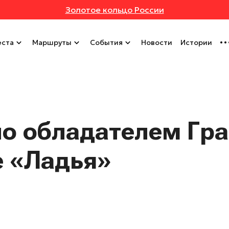
Золотое кольцо России
ста
Маршруты
События
Новости
Истории
о обладателем Гра
е «Ладья»