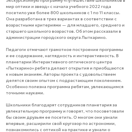
Экскурсионную программу «Путешествие школьников в
мир оптики и звезд» с начала учебного 2022 года
посетило уже более 800 школьников с 1 по 11 классы.
Она разработана в трех вариантах в соответствии с
возрастными критериями — для младшего, среднего и
старшего школьного возрастов. Об этом рассказали в
администрации городского округа Лыткарино.
Педагоги отмечают грамотное построение программы
и ее содержание, наглядность и интерактивность. В
планетарии Интерактивного оптического центра
«Лыткарино» ребята делают открытия и приобщаются
к новым знаниям. Авторы проекта с удовольствием
делятся своим опытом с подрастающим поколением.
Особенно полезна программа ребятам, увлекающимся
точными науками.
Школьники благодарят сотрудников планетария за
увлекательную программу и говорят, что посоветовали
бы своим друзьям ее посетить. О многом они узнали
впервые, расширили свой кругозор по астрономии,
познакомились с оптикой на практике и узнали о