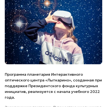
Банные комплексы
Спецпроекты
Горнолыжные клубы
Инвестиционный портал
Золотое кольцо России
Федоскинская фабрика
Пикник в Подмосковье
Войти
Инвесторам
Особо охраняемые
природные территории
Программа планетария Интерактивного
оптического центра «Лыткарино», созданная при
поддержке Президентского фонда культурных
инициатив, реализуется с начала учебного 2022
года.