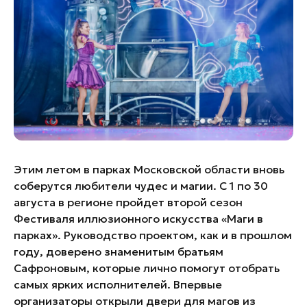
Банные комплексы
Спецпроекты
Горнолыжные клубы
Инвестиционный портал
Золотое кольцо России
Федоскинская фабрика
Пикник в Подмосковье
Войти
Этим летом в парках Московской области вновь
Инвесторам
соберутся любители чудес и магии. С 1 по 30
Особо охраняемые
августа в регионе пройдет второй сезон
природные территории
Фестиваля иллюзионного искусства «Маги в
парках». Руководство проектом, как и в прошлом
году, доверено знаменитым братьям
Сафроновым, которые лично помогут отобрать
самых ярких исполнителей. Впервые
организаторы открыли двери для магов из