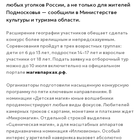
любых уголков России, а не только для жителей
Подмосковья — сообщили в Министерстве
культуры и туризма области.
Расширение географии участников обещает сделать
конкурс более зрелищным и непредсказуемым.
Соревнования пройдут в трех возрастных группах:
дети от 6 до 13 лет, подростки 14–17 лет и взрослые
участники от 18 лет. Подать заявку на отборочный тур
можно до 10 июля включительно на официальном
портале
магивпарках.рф
.
Организаторы подготовили насыщенную конкурсную
программу по пяти ключевым направлениям. В
номинации «Детская магия» юные волшебники
продемонстрируют любые виды фокусов. Любителей
камерных трюков с картами, монетами и платками ждет
«Микромагия». Отдельной строкой выделена
«Сценическая магия», а для масштабных аппаратов
предназначена номинация «Иллюзионы». Особый
интерес у зрителей наверняка вызовет абсолютно