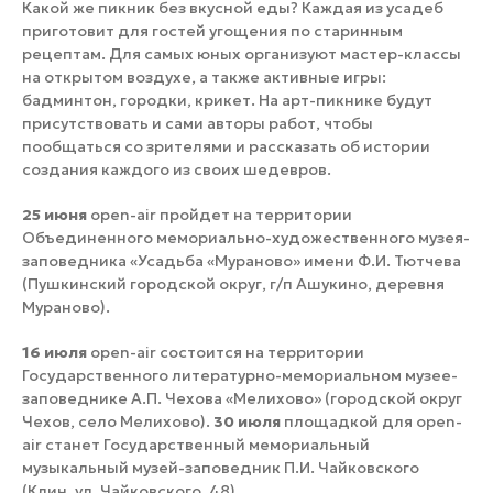
Какой же пикник без вкусной еды? Каждая из усадеб
приготовит для гостей угощения по старинным
рецептам. Для самых юных организуют мастер-классы
на открытом воздухе, а также активные игры:
бадминтон, городки, крикет. На арт-пикнике будут
присутствовать и сами авторы работ, чтобы
пообщаться со зрителями и рассказать об истории
создания каждого из своих шедевров.
25 июня
open-air пройдет на территории
Объединенного мемориально-художественного музея-
заповедника «Усадьба «Мураново» имени Ф.И. Тютчева
(Пушкинский городской округ, г/п Ашукино, деревня
Мураново).
16 июля
open-air состоится на территории
Государственного литературно-мемориальном музее-
заповеднике А.П. Чехова «Мелихово» (городской округ
Чехов, село Мелихово).
30 июля
площадкой для open-
air станет Государственный мемориальный
музыкальный музей-заповедник П.И. Чайковского
(Клин, ул. Чайковского, 48).