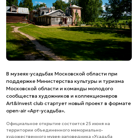
Банные комплексы
Спецпроекты
Горнолыжные клубы
Инвестиционный портал
Золотое кольцо России
Федоскинская фабрика
Пикник в Подмосковье
Войти
В музеях-усадьбах Московской области при
Инвесторам
поддержке Министерства культуры и туризма
Московской области и команды молодого
Особо охраняемые
природные территории
сообщества художников и коллекционеров
Art&Invest club стартует новый проект в формате
open-air «Арт-усадьба».
Официальное открытие состоится 25 июня на
территории объединенного мемориально-
художественного музея-заповедника «Усадьба