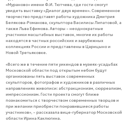
«Мураново» имени Ф.И. Тютчева, где гости смогут
увидеть выставку «Диалог двух времен». Современное
творчество представят работы художника Дмитрия
Белякова-Романова, скульптора Василисы Липатовой, а
также Льва Ефимова. Авторы – неоднократные
участники масштабных выставок, многие их работы
находятся в частных российских и зарубежных
коллекциях России и представлены в Царицыно и
Новой Третьяковке.
«Всего же в течение пяти уикендов в музеях-усадьбах
Московской области под открытым небом будут
организованы пять выставок современных
скульпторов, фотографов и художников в различных
направлениях живописи: абстракционизм, сюрреализм,
импрессионизм. Гости проекта смогут ближе
познакомиться с творчеством современных творцов и
при желании приобрести понравившиеся работы
участников», – рассказала вице-губернатор Московской
области Ирина Каклюгина.