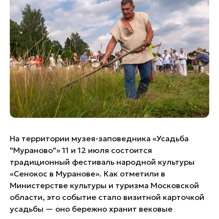
Банные комплексы
Спецпроекты
Горнолыжные клубы
Инвестиционный портал
Золотое кольцо России
Федоскинская фабрика
Пикник в Подмосковье
Войти
Инвесторам
На территории музея-заповедника «Усадьба
Особо охраняемые
"Мураново"» 11 и 12 июля состоится
природные территории
традиционный фестиваль народной культуры
«Сенокос в Муранове». Как отметили в
Министерстве культуры и туризма Московской
области, это событие стало визитной карточкой
усадьбы — оно бережно хранит вековые