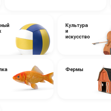
вный
Культура
х
и
искусство
лка
Фермы