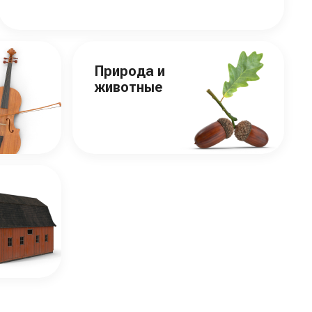
Природа и
животные