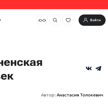
Войти
ненская
век
Автор:
Анастасия Толокевич