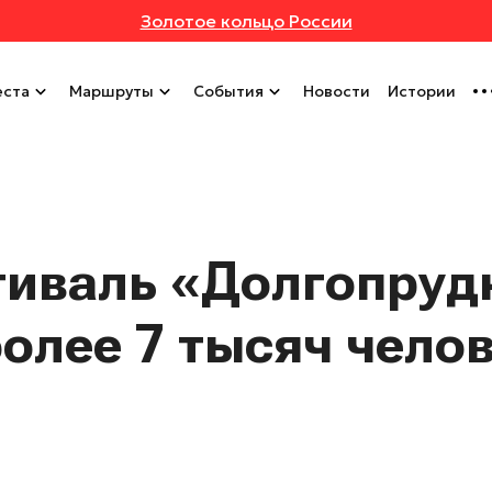
Золотое кольцо России
ста
Маршруты
События
Новости
Истории
тиваль «Долгопруд
более 7 тысяч чело