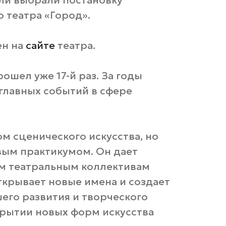
ли выбрали постановку
 театра «Город».
ен на
сайте
театра.
ошел уже 17-й раз. За годы
 главных событий в сфере
м сценического искусства, но
вым практикумом. Он дает
м театральным коллективам
открывает новые имена и создает
его развития и творческого
крытии новых форм искусства