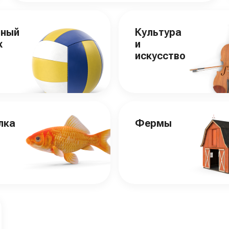
вный
Культура
х
и
искусство
лка
Фермы