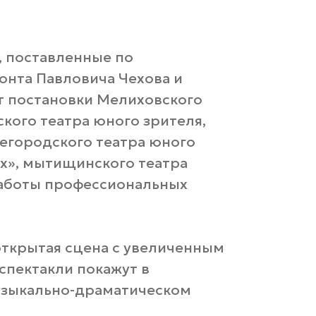
, поставленные по
онта Павловича Чехова и
т постановки Мелиховского
ского театра юного зрителя,
жегородского театра юного
их», мытищинского театра
работы профессиональных
 открытая сцена с увеличенным
спектакли покажут в
узыкально-драматическом