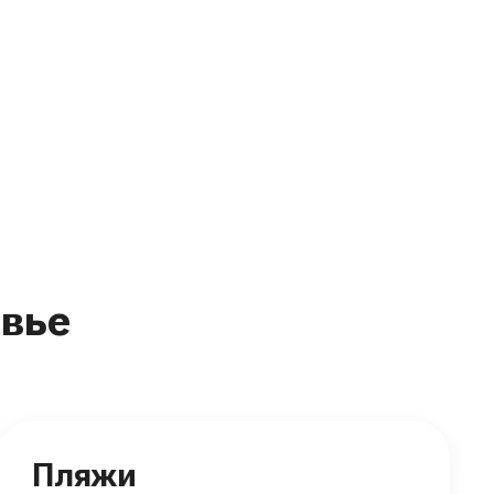
вье
Пляжи