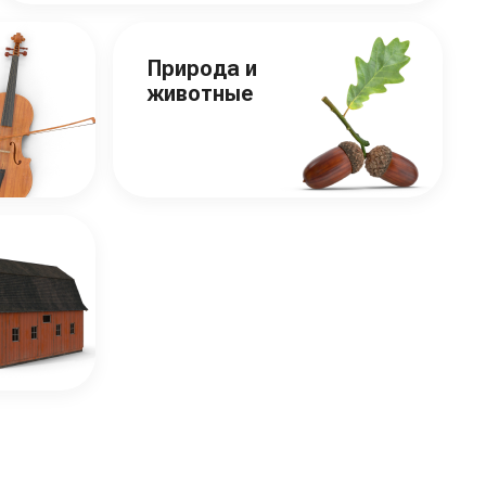
Природа и
животные