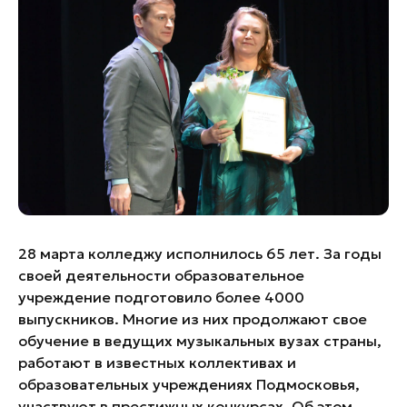
Банные комплексы
Спецпроекты
Горнолыжные клубы
Инвестиционный портал
Золотое кольцо России
Федоскинская фабрика
Пикник в Подмосковье
Войти
Инвесторам
28 марта колледжу исполнилось 65 лет. За годы
Особо охраняемые
своей деятельности образовательное
природные территории
учреждение подготовило более 4000
выпускников. Многие из них продолжают свое
обучение в ведущих музыкальных вузах страны,
работают в известных коллективах и
образовательных учреждениях Подмосковья,
участвуют в престижных конкурсах. Об этом