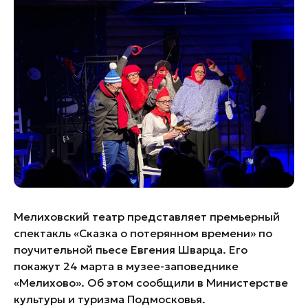
Банные комплексы
Спецпроекты
Горнолыжные клубы
Инвестиционный портал
Золотое кольцо России
Федоскинская фабрика
Пикник в Подмосковье
Войти
Инвесторам
Особо охраняемые
природные территории
Мелиховский театр представляет премьерный
спектакль «Сказка о потерянном времени» по
поучительной пьесе Евгения Шварца. Его
покажут 24 марта в музее-заповеднике
«Мелихово». Об этом сообщили в Министерстве
культуры и туризма Подмосковья.