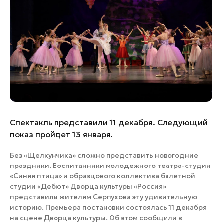
Банные комплексы
Спецпроекты
Горнолыжные клубы
Инвестиционный портал
Золотое кольцо России
Федоскинская фабрика
Пикник в Подмосковье
Войти
Спектакль представили 11 декабря. Следующий
Инвесторам
показ пройдет 13 января.
Особо охраняемые
природные территории
Без «Щелкунчика» сложно представить новогодние
праздники. Воспитанники молодежного театра-студии
«Синяя птица» и образцового коллектива балетной
студии «Дебют» Дворца культуры «Россия»
представили жителям Серпухова эту удивительную
историю. Премьера постановки состоялась 11 декабря
на сцене Дворца культуры. Об этом сообщили в