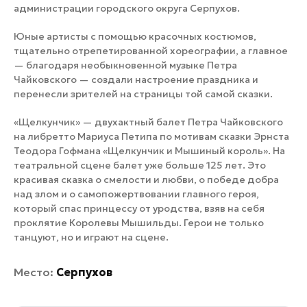
администрации городского округа Серпухов.
Юные артисты с помощью красочных костюмов,
тщательно отрепетированной хореографии, а главное
— благодаря необыкновенной музыке Петра
Чайковского — создали настроение праздника и
перенесли зрителей на страницы той самой сказки.
«Щелкунчик» — двухактный балет Петра Чайковского
на либретто Мариуса Петипа по мотивам сказки Эрнста
Теодора Гофмана «Щелкунчик и Мышиный король». На
театральной сцене балет уже больше 125 лет. Это
красивая сказка о смелости и любви, о победе добра
над злом и о самопожертвовании главного героя,
который спас принцессу от уродства, взяв на себя
проклятие Королевы Мышильды. Герои не только
танцуют, но и играют на сцене.
Место:
Серпухов