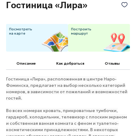
Гостиница «Лира»
Банные комплексы
Спецпроекты
Горнолыжные клубы
Инвестиционный портал
Золотое кольцо России
Посмотреть
Построить
Федоскинская фабрика
на карте
маршрут
Пикник в Подмосковье
Войти
Описание
Как добраться
Отзывы
Гостиница «Лира», расположенная в центре Наро-
Инвесторам
Фоминска, предлагает на выбор несколько категорий
Особо охраняемые
номеров, в зависимости от пожеланий и возможностей
природные территории
гостей.
Во всех номерах кровать, прикроватные тумбочки,
гардероб, холодильник, телевизор с плоским экраном
и собственная ванная комната с феном и туалетно-
косметическими принадлежностями. В некоторых
номерах обустроен гостиный уголок. В стоимость