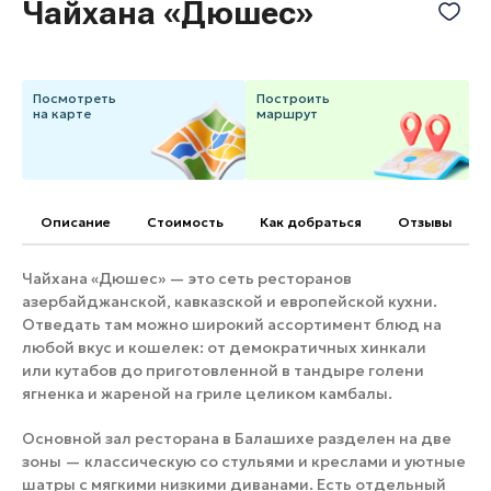
Чайхана «Дюшес»
Банные комплексы
Спецпроекты
Горнолыжные клубы
Инвестиционный портал
Золотое кольцо России
Посмотреть
Построить
Федоскинская фабрика
на карте
маршрут
Пикник в Подмосковье
Описание
Cтоимость
Как добраться
Отзывы
Войти
Чайхана «Дюшес» — это сеть ресторанов
Инвесторам
азербайджанской, кавказской и европейской кухни.
Особо охраняемые
Отведать там можно широкий ассортимент блюд на
природные территории
любой вкус и кошелек: от демократичных хинкали
или
кутабов
до приготовленной в тандыре голени
ягненка и жареной на гриле целиком камбалы.
Основной зал ресторана в Балашихе разделен на две
зоны — классическую со стульями и креслами и уютные
шатры с мягкими низкими диванами. Есть отдельный