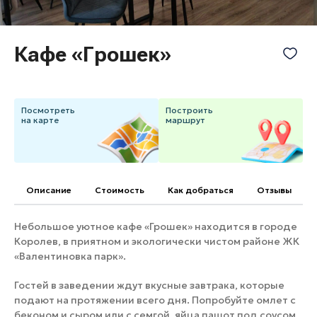
Банные комплексы
Спецпроекты
Горнолыжные клубы
Кафе «Грошек»
Инвестиционный портал
Золотое кольцо России
Федоскинская фабрика
Пикник в Подмосковье
Посмотреть
Построить
на карте
маршрут
Войти
Инвесторам
Описание
Cтоимость
Как добраться
Отзывы
Особо охраняемые
природные территории
Небольшое уютное кафе «Грошек» находится в городе
Королев, в приятном и экологически чистом районе ЖК
«Валентиновка парк».
Гостей в заведении ждут вкусные завтрака, которые
подают на протяжении всего дня. Попробуйте омлет с
беконом и сыром или с семгой, яйца пашот под соусом