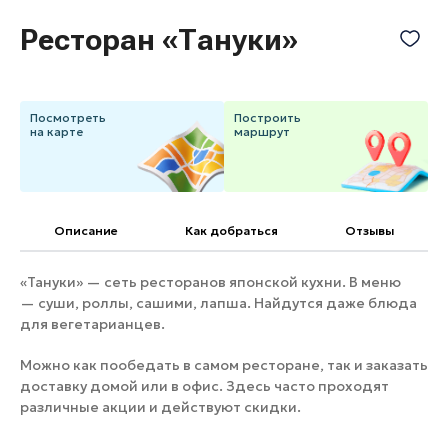
Банные комплексы
Спецпроекты
Ресторан «Тануки»
Горнолыжные клубы
Инвестиционный портал
Золотое кольцо России
Федоскинская фабрика
Посмотреть
Построить
Пикник в Подмосковье
на карте
маршрут
Войти
Описание
Как добраться
Отзывы
Инвесторам
«Тануки» — сеть ресторанов японской кухни. В меню
Особо охраняемые
— суши, роллы, сашими, лапша. Найдутся даже блюда
природные территории
для вегетарианцев.
Можно как пообедать в самом ресторане, так и заказать
доставку домой или в офис. Здесь часто проходят
различные акции и действуют скидки.