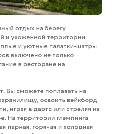
чный отдых на берегу
й и ухоженной территории
теплые и уютные палатки-шатры
ров включено не только
тание в ресторане на
т. Вы сможете поплавать на
дохранилищу, освоить вейкборд
и, играя в дартс или стреляя из
ое. На территории глэмпинга
ая парная, горячая и холодная