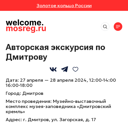
Золотое кольцо России
СОБЫТИЯ
РУТЫ
Места
АВКИ
АННОЕ
Впечатления
Маршруты
Авторская экскурсия по
Отели
ИВАЛИ
ОТЗЫВЫ
Дмитрову
Экскурсионные маршруты
События
Рестораны
Спортивные маршруты
Активный отдых
ЕРТЫ
МЕСТА
Все события
Истории
Гастротуризм
Культура и искусство
Выставки
Дата:
27 апреля — 28 апреля 2024, 12:00-14:00
Народные художественные промыслы
УРСИИ
РОЙКИ ПРОФИЛЯ
Природа и животные
Новости
16:00-18:00
Фестивали
Детские маршруты
Отдохнуть и выспаться
Город:
Дмитров
Концерты
ЕР-КЛАССЫ
Музеи
Москва + Подмосковье: два ритма
Рыбалка
Место проведения:
Музейно-выставочный
идеального путешествия
Экскурсии
комплекс музея-заповедника «Дмитровский
Фермы
ТАКЛИ
Гиды
Автомобильные маршруты
кремль»
Мастер-классы
Глэмпинги
Адрес:
г. Дмитров, ул. Загорская, д. 17
Спектакли
Туроператоры
Парки