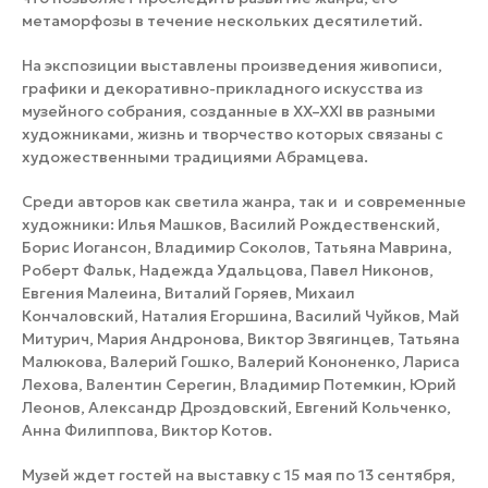
метаморфозы в течение нескольких десятилетий.
На экспозиции выставлены произведения живописи,
графики и декоративно-прикладного искусства из
музейного собрания, созданные в XX–XXI вв разными
художниками, жизнь и творчество которых связаны с
художественными традициями Абрамцева.
Среди авторов как светила жанра, так и и современные
художники: Илья Машков, Василий Рождественский,
Борис Иогансон, Владимир Соколов, Татьяна Маврина,
Роберт Фальк, Надежда Удальцова, Павел Никонов,
Евгения Малеина, Виталий Горяев, Михаил
Кончаловский, Наталия Егоршина, Василий Чуйков, Май
Митурич, Мария Андронова, Виктор Звягинцев, Татьяна
Малюкова, Валерий Гошко, Валерий Кононенко, Лариса
Лехова, Валентин Серегин, Владимир Потемкин, Юрий
Леонов, Александр Дроздовский, Евгений Кольченко,
Анна Филиппова, Виктор Котов.
Музей ждет гостей на выставку с 15 мая по 13 сентября,