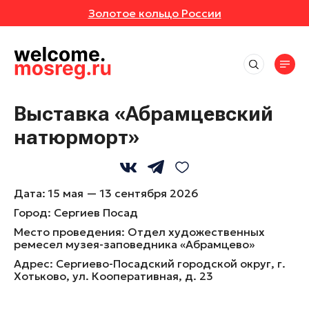
Золотое кольцо России
СОБЫТИЯ
РУТЫ
Места
АВКИ
АННОЕ
Впечатления
Маршруты
Выставка «Абрамцевский
Отели
ИВАЛИ
ОТЗЫВЫ
натюрморт»
Экскурсионные маршруты
События
Рестораны
Спортивные маршруты
Активный отдых
ЕРТЫ
МЕСТА
Все события
Истории
Гастротуризм
Культура и искусство
Выставки
Дата:
15 мая — 13 сентября 2026
Народные художественные промыслы
УРСИИ
РОЙКИ ПРОФИЛЯ
Природа и животные
Новости
Фестивали
Город:
Сергиев Посад
Детские маршруты
Отдохнуть и выспаться
Концерты
ЕР-КЛАССЫ
Место проведения:
Отдел художественных
Музеи
Москва + Подмосковье: два ритма
Рыбалка
ремесел музея-заповедника «Абрамцево»
идеального путешествия
Экскурсии
Фермы
Адрес:
Сергиево-Посадский городской округ, г.
ТАКЛИ
Гиды
Автомобильные маршруты
Мастер-классы
Хотьково, ул. Кооперативная, д. 23
Глэмпинги
Спектакли
Туроператоры
Парки