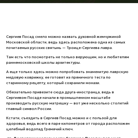
Банные комплексы
Спецпроекты
Горнолыжные клубы
Инвестиционный портал
Золотое кольцо России
Федоскинская фабрика
Сергиев Посад смело можно назвать духовной жемчужиной
Пикник в Подмосковье
Московской области, ведь здесь расположена одна из самых
почитаемых русских святынь — Троице-Сергиева лавра.
Там есть что посмотреть не только верующим, но и любителям
раннемосковской школы архитектуры.
Войти
А еще только здесь можно попробовать знаменитую лаврскую
медовую коврижку, ее готовят из пряничного теста по
Инвесторам
старинному рецепту, который сохранили монахи.
Особо охраняемые
Обязательно привезите сюда друга-иностранца, ведь в
природные территории
Сергиевом Посаде начали в промышленном масштабе
производить русскую матрешку — вот уже несколько столетий
главный символ России.
Кстати, съездить в Сергиев Посад можно и с пользой для
здоровья, ведь всего в паре километров от города расположен
целебный водопад Гремячий ключ.