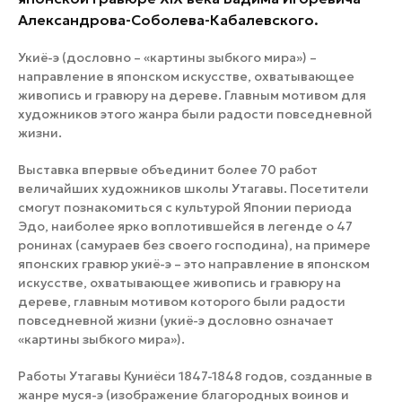
Александрова-Соболева-Кабалевского.
Укиё-э (дословно – «картины зыбкого мира») –
направление в японском искусстве, охватывающее
живопись и гравюру на дереве. Главным мотивом для
художников этого жанра были радости повседневной
жизни.
Выставка впервые объединит более 70 работ
величайших художников школы Утагавы. Посетители
смогут познакомиться с культурой Японии периода
Эдо, наиболее ярко воплотившейся в легенде о 47
ронинах (самураев без своего господина), на примере
японских гравюр укиё-э – это направление в японском
искусстве, охватывающее живопись и гравюру на
дереве, главным мотивом которого были радости
повседневной жизни (укиё-э дословно означает
«картины зыбкого мира»).
Работы Утагавы Куниёси 1847-1848 годов, созданные в
жанре муся-э (изображение благородных воинов и