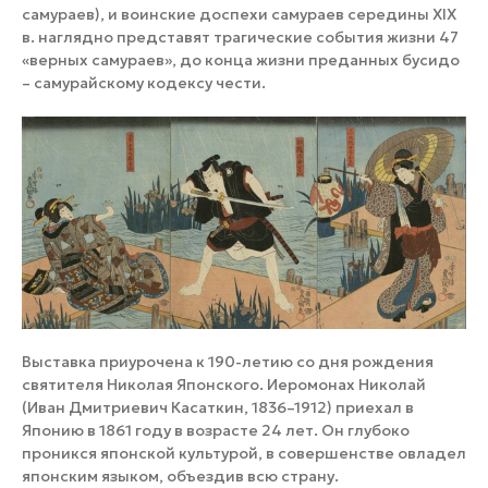
самураев), и воинские доспехи самураев середины XIX
в. наглядно представят трагические события жизни 47
«верных самураев», до конца жизни преданных бусидо
– самурайскому кодексу чести.
Выставка приурочена к 190-летию со дня рождения
святителя Николая Японского. Иеромонах Николай
(Иван Дмитриевич Касаткин, 1836–1912) приехал в
Японию в 1861 году в возрасте 24 лет. Он глубоко
проникся японской культурой, в совершенстве овладел
японским языком, объездив всю страну.