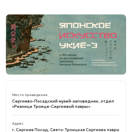
Банные комплексы
Спецпроекты
Горнолыжные клубы
Инвестиционный портал
Золотое кольцо России
Федоскинская фабрика
Пикник в Подмосковье
Войти
Инвесторам
Особо охраняемые
природные территории
Место проведения
Сергиево-Посадский музей-заповедник, отдел
«Ризнице Троице-Сергиевой лавры»
Адрес
г. Сергиев Посад, Свято-Троицкая Сергиева лавра