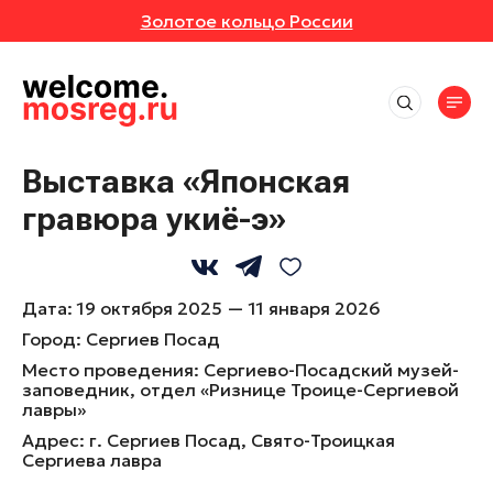
Золотое кольцо России
СОБЫТИЯ
РУТЫ
Места
АВКИ
АННОЕ
Впечатления
Маршруты
Выставка «Японская
Отели
ИВАЛИ
ОТЗЫВЫ
гравюра укиё-э»
Экскурсионные маршруты
События
Рестораны
Спортивные маршруты
Активный отдых
ЕРТЫ
МЕСТА
Все события
Истории
Гастротуризм
Культура и искусство
Выставки
Дата:
19 октября 2025 — 11 января 2026
Народные художественные промыслы
УРСИИ
РОЙКИ ПРОФИЛЯ
Природа и животные
Новости
Фестивали
Город:
Сергиев Посад
Детские маршруты
Отдохнуть и выспаться
Концерты
ЕР-КЛАССЫ
Место проведения:
Сергиево-Посадский музей-
Музеи
Москва + Подмосковье: два ритма
Рыбалка
заповедник, отдел «Ризнице Троице-Сергиевой
идеального путешествия
Экскурсии
лавры»
Фермы
ТАКЛИ
Гиды
Автомобильные маршруты
Мастер-классы
Адрес:
г. Сергиев Посад, Свято-Троицкая
Глэмпинги
Сергиева лавра
Спектакли
Туроператоры
Парки