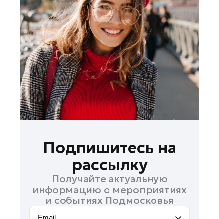
Лобня
Лосино-Петровский
Луховицы
Лыткарино
Люберцы
Можайск
Мытищи
Наро-Фоминск
Одинцово
Орехово-Зуево
Подпишитесь на
Павловский Посад
рассылку
Подольск
Получайте актуальную
Пушкино
информацию о мероприятиях
Раменское
и событиях Подмосковья
Реутов
Email