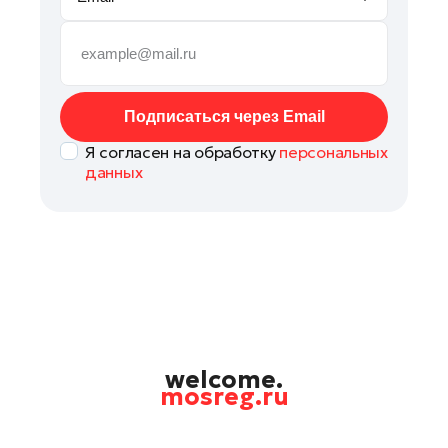
Рошаль
Руза
Сергиев Посад
Серпухов
Подписаться через Email
Солнечногорск
Я согласен на обработку
персональных
Ступино
данных
Талдом
Фрязино
Химки
Черноголовка
Шатура
Шаховская
Щелково
welcome.
mosreg.ru
Электрогорск
Электросталь