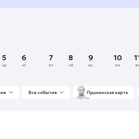
5
6
7
8
9
10
1
ср
чт
пт
сб
вс
пн
в
ние
Все события
Пушкинская карта
со мной
Выставки
Фестивали
Концерты
м
Экскурсии