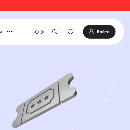
Войти
и