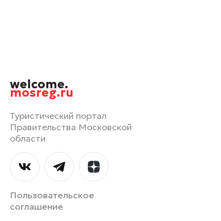
Мытищи
Наро-Фоминск
Одинцово
Павловский Посад
Подольск
welcome.
Пушкино
mosreg.ru
Раменское
Реутов
Туристический портал
Правительства Московской
Рошаль
области
Сергиев Посад
Серпухов
Солнечногорск
Ступино
Пользовательское
Талдом
соглашение
Фрязино