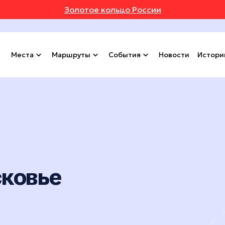
Золотое кольцо России
Места
Маршруты
События
Новости
Истори
сковье