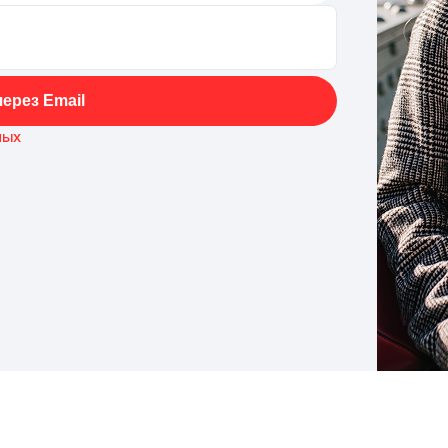
ерез Email
ных