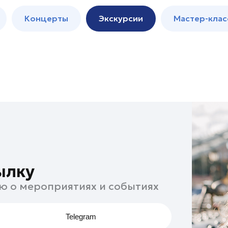
м
Мастер-
Концерты
Экскурсии
Мастер-клас
классы
Спектакли
ылку
ю о мероприятиях и событиях
Telegram