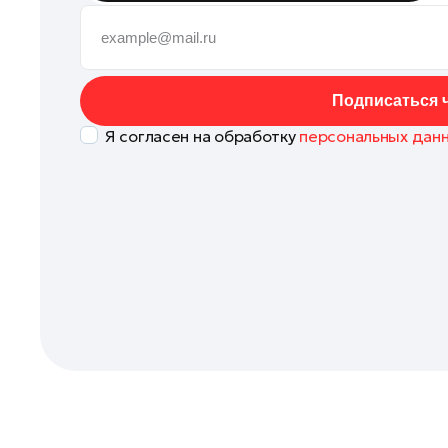
Истра
Кашира
Клин
Подписаться ч
Коломна
Я согласен на обработку
персональных дан
Королев
Котельники
Красноармейск
Красногорск
Ленинский округ
Лобня
Лосино-Петровский
Луховицы
Лыткарино
Люберцы
Можайск