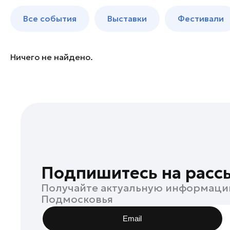
Балашиха
до 250 к
Все события
Выставки
Фестивали
Богородский округ
Богородский округ
Бронницы
Ничего не найдено.
Волоколамск
Воскресенск
Дзержинский
Дмитров
Долгопрудный
Домодедово
Дубна
Подпишитесь на расс
Егорьевск
Получайте актуальную информаци
Жуковский
Подмосковья
Зарайск
Email
Ивантеевка