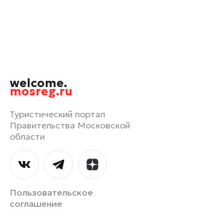
Орехово-Зуево
Павловский Посад
Подольск
Пушкино
Раменское
welcome.
Реутов
mosreg.ru
Рошаль
Руза
Туристический портал
Правительства Московской
Сергиев Посад
области
Серпухов
Солнечногорск
Ступино
Талдом
Пользовательское
Фрязино
соглашение
Химки