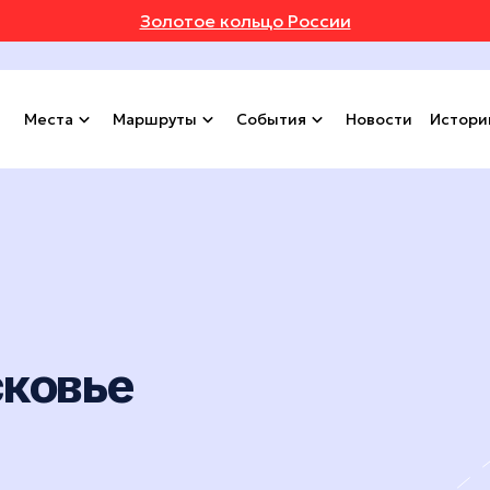
Золотое кольцо России
Места
Маршруты
События
Новости
Истори
сковье