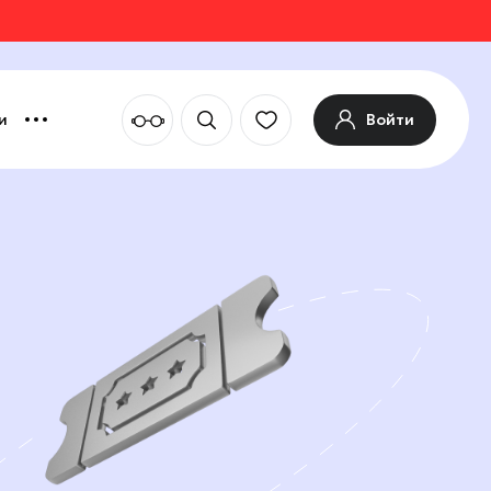
Войти
и