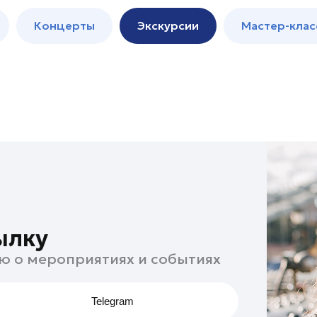
м
Мастер-
Концерты
Экскурсии
Мастер-клас
классы
Спектакли
ылку
ю о мероприятиях и событиях
Telegram