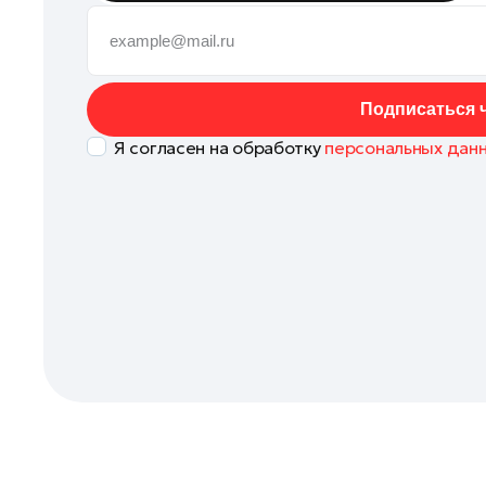
Клин
Королев
Котельники
Подписаться ч
Красноармейск
Я согласен на обработку
персональных дан
Красногорск
Ленинский округ
Лобня
Лосино-Петровский
Луховицы
Лыткарино
Люберцы
Можайск
Мытищи
Наро-Фоминск
Одинцово