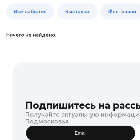
Богородский округ
до 250 к
Все события
Выставки
Фестивали
Бронницы
Волоколамск
Воскресенск
Ничего не найдено.
Дзержинский
Дмитров
Долгопрудный
Домодедово
Дубна
Егорьевск
Жуковский
Подпишитесь на расс
Зарайск
Получайте актуальную информаци
Ивантеевка
Подмосковья
Истра
Email
Кашира