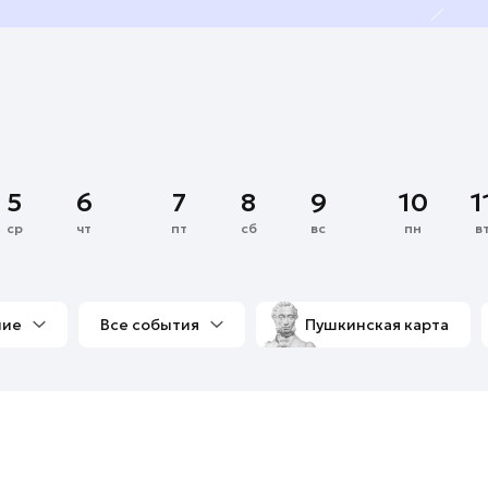
5
6
7
8
9
10
1
ср
чт
пт
сб
вс
пн
в
ние
Все события
Пушкинская карта
со мной
Выставки
Фестивали
Концерты
м
Экскурсии