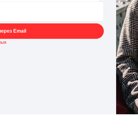
ерез Email
ных