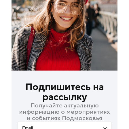
Лобня
Лосино-Петровский
Луховицы
Лыткарино
Можайск
Мытищи
Наро-Фоминск
Одинцово
Орехово-Зуево
Павловский Посад
Подпишитесь на
Подольск
рассылку
Пушкино
Получайте актуальную
Раменское
информацию о мероприятиях
Реутов
и событиях Подмосковья
Рошаль
Email