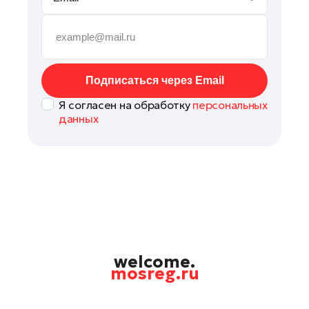
Руза
Сергиев Посад
Серпухов
Солнечногорск
Подписаться через Email
Ступино
Я согласен на обработку
персональных
Талдом
данных
Фрязино
Химки
Черноголовка
Чехов
Шатура
Шаховская
Щелково
welcome.
mosreg.ru
Электрогорск
Электросталь